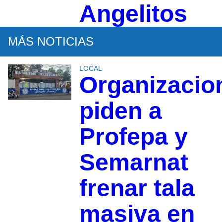
Angelitos
MÁS NOTICIAS
LOCAL
Organizacio
piden a
Profepa y
Semarnat
frenar tala
masiva en