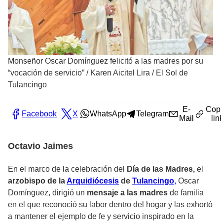
Monseñor Oscar Domínguez felicitó a las madres por su
“vocación de servicio”
/
Karen Aicitel Lira / El Sol de
Tulancingo
E-
Cop
Facebook
X
WhatsApp
Telegram
Mail
lin
Octavio Jaimes
En el marco de la celebración del
Día de las Madres,
el
arzobispo de la
Arquidiócesis
de
Tulancingo
,
Oscar
Domínguez, dirigió un
mensaje a las madres
de familia
en el que reconoció su labor dentro del hogar y las exhortó
a mantener el ejemplo de fe y servicio inspirado en la