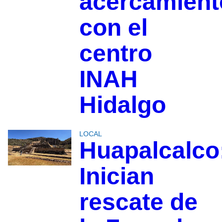
acercamient
con el
centro
INAH
Hidalgo
LOCAL
Huapalcalco
Inician
rescate de