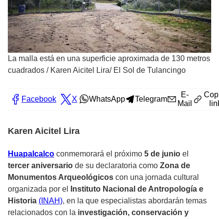
La malla está en una superficie aproximada de 130 metros
cuadrados
/
Karen Aicitel Lira/ El Sol de Tulancingo
E-
Cop
Facebook
X
WhatsApp
Telegram
Mail
lin
Karen Aicitel Lira
Huapalcalco
conmemorará el próximo
5 de junio
el
tercer aniversario
de su declaratoria como
Zona de
Monumentos Arqueológicos
con una jornada cultural
organizada por el
Instituto Nacional de Antropología e
Historia
(INAH)
, en la que especialistas abordarán temas
relacionados con la
investigación, conservación y