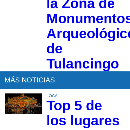
la Zona de
Monumento
Arqueológic
de
Tulancingo
MÁS NOTICIAS
LOCAL
Top 5 de
los lugares