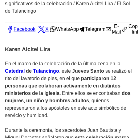
significativos de la celebración
/
Karen Aicitel Lira / El Sol
de Tulancingo
E-
Cop
Facebook
X
WhatsApp
Telegram
Mail
lin
Karen Aicitel Lira
En el marco de la celebración de la última cena en la
Catedral
de
Tulancingo
, este
Jueves Santo
se realizó el
rito del lavatorio de pies, en el que
participaron 12
personas que colaboran activamente en distintos
ministerios de la Iglesia.
Entre ellos se encontraban
dos
mujeres, un niño y hombres adultos,
quienes
representaron a los apóstoles en este acto simbólico de
servicio y humildad.
Durante la ceremonia, los sacerdotes Juan Bautista y
Miguel Dorantes señalaron que
esta celebración marca