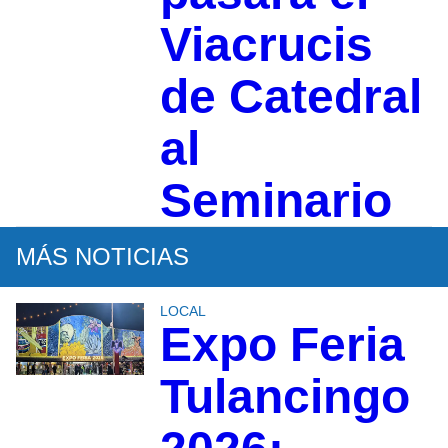
Viacrucis
de Catedral
al
Seminario
MÁS NOTICIAS
LOCAL
Expo Feria
Tulancingo