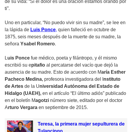
de su vida: “Si el dolor es una oración estamos orando por
ti”.
Uno en particular, “No puedo vivir sin su madre”, se lee en
la lápida de
Luis Ponce
,
quien falleció en octubre de
1875, seis meses después de la muerte de su madre, la
señora
Ysabel Romero
.
L
uis Ponce
fue médico, poeta y filántropo, y él mismo
escribió su e
pitafio
al percatarse del vacío que dejó la
ausencia de su madre. Esto de acuerdo con M
aría Esther
Pacheco Medina,
profesora investigadora del I
nstituto
de Artes
de la U
niversidad Autónoma del Estado de
Hidalgo (UAEH),
en el artículo “El último adiós” publicado
en el boletín M
agotzi
número siete, editado por el doctor
A
rturo Vergara
en septiembre de 2015.
Teresa, la primera mujer sepulturera de
Tulancingo