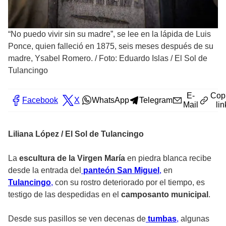
“No puedo vivir sin su madre”, se lee en la lápida de Luis
Ponce, quien falleció en 1875, seis meses después de su
madre, Ysabel Romero.
/
Foto: Eduardo Islas / El Sol de
Tulancingo
E-
Cop
Facebook
X
WhatsApp
Telegram
Mail
lin
Liliana López / El Sol de Tulancingo
La
escultura de la Virgen María
en piedra blanca recibe
desde la entrada del
panteón San Miguel
,
en
Tulancingo
,
con su rostro deteriorado por el tiempo, es
testigo de las despedidas en el
camposanto municipal
.
Desde sus pasillos se ven decenas de
tumbas
,
algunas