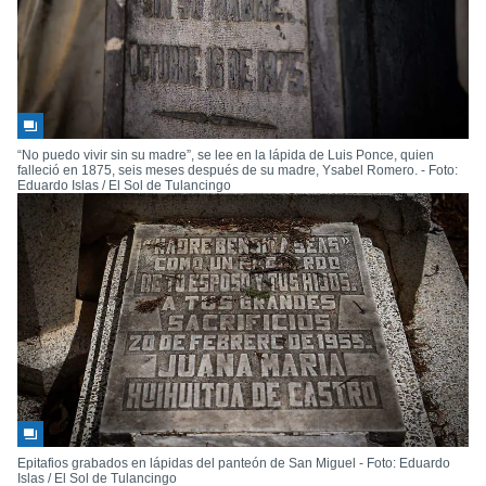
“No puedo vivir sin su madre”, se lee en la lápida de Luis Ponce, quien
falleció en 1875, seis meses después de su madre, Ysabel Romero. - Foto:
Eduardo Islas / El Sol de Tulancingo
Epitafios grabados en lápidas del panteón de San Miguel - Foto: Eduardo
Islas / El Sol de Tulancingo