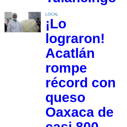
LOCAL
¡Lo
lograron!
Acatlán
rompe
récord con
queso
Oaxaca de
casi 800