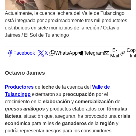
Actualmente, la cuenca lechera del Valle de Tulancingo
está integrada por aproximadamente tres mil productores
distribuidos en siete municipios de la región
/
Octavio
Jaimes / El Sol de Tulancingo
E-
Cop
Facebook
X
WhatsApp
Telegram
Mail
lin
Octavio Jaimes
Productores
de
leche
de la cuenca del
Valle de
Tulancingo
externaron su
preocupación
por el
crecimiento en la
elaboración
y
comercialización
de
quesos análogos
y productos elaborados con
fórmulas
lácteas
, situación que, aseguran, ha provocado una
crisis
económica
para miles de
ganaderos
de la
región
y
podría representar riesgos para los consumidores.