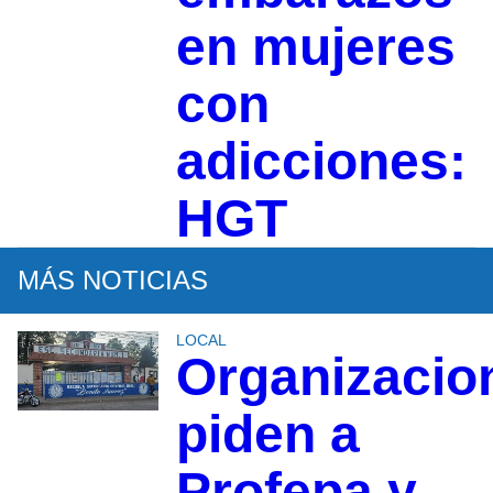
en mujeres
con
adicciones:
HGT
MÁS NOTICIAS
LOCAL
Organizacio
piden a
Profepa y