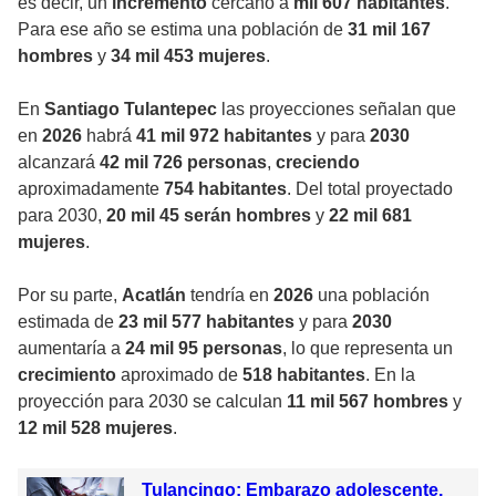
es decir, un
incremento
cercano a
mil 607 habitantes
.
Para ese año se estima una población de
31 mil 167
hombres
y
34 mil 453 mujeres
.
En
Santiago Tulantepec
las proyecciones señalan que
en
2026
habrá
41 mil 972 habitantes
y para
2030
alcanzará
42 mil 726 personas
,
creciendo
aproximadamente
754 habitantes
. Del total proyectado
para 2030,
20 mil 45 serán hombres
y
22 mil 681
mujeres
.
Por su parte,
Acatlán
tendría en
2026
una población
estimada de
23 mil 577 habitantes
y para
2030
aumentaría a
24 mil 95 personas
, lo que representa un
crecimiento
aproximado de
518 habitantes
. En la
proyección para 2030 se calculan
11 mil 567 hombres
y
12 mil 528 mujeres
.
Tulancingo: Embarazo adolescente,