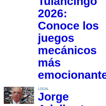
Tulancingo
2026:
Conoce los
juegos
mecánicos
más
emocionant
LOCAL
Jorge