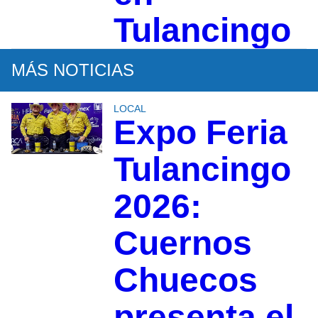
Tulancingo
MÁS NOTICIAS
LOCAL
Expo Feria
Tulancingo
2026:
Cuernos
Chuecos
presenta el