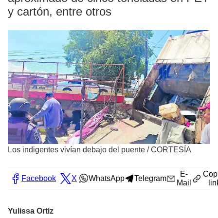
y cartón, entre otros
Los indigentes vivían debajo del puente
/
CORTESÍA
E-
Cop
Facebook
X
WhatsApp
Telegram
Mail
lin
Yulissa Ortiz