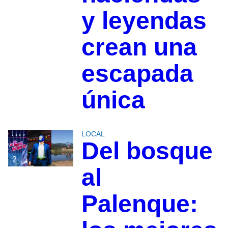
y leyendas
crean una
escapada
única
LOCAL
Del bosque
2
al
Palenque: