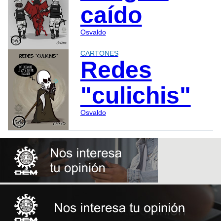
caído
Osvaldo
CARTONES
Redes
"culichis"
Osvaldo