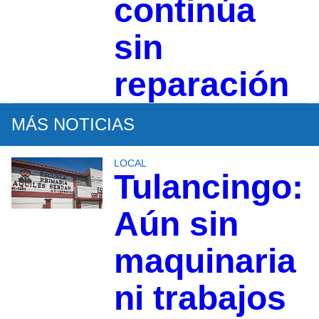
continúa
sin
reparación
MÁS NOTICIAS
LOCAL
Tulancingo:
Aún sin
maquinaria
ni trabajos