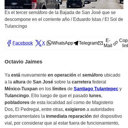
Es el tercer semáforo de la Bajada de San José que se
descompone en el corriente año
/
Eduardo Islas / El Sol de
Tulancingo
E-
Cop
Facebook
X
WhatsApp
Telegram
Mail
lin
Octavio Jaimes
Ya
está
nuevamente
en
operación
el
semáforo
ubicado
a la
altura
de
San José
sobre la
carretera
federal
México-Tuxpan
en los
límites
de
Santiago Tulantepec
y
Tulancingo
. Ello luego de que el pasado
lunes
,
pobladores
de esta localidad así como de Magisterio
Dos, El Pedregal, entre otras,
exigieron
a autoridades
gubernamentales la
inmediata reparación
del dispositivo
vial, por considerar que al estar fuera de funcionamiento,