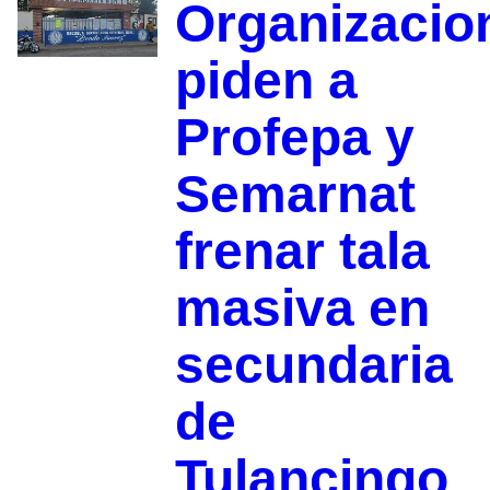
Organizacio
piden a
Profepa y
Semarnat
frenar tala
masiva en
secundaria
de
Tulancingo