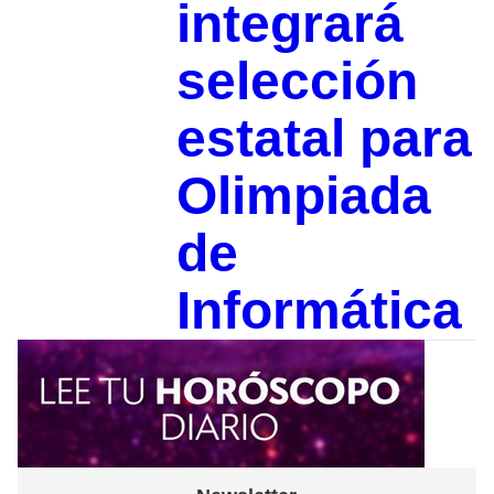
integrará
selección
estatal para
Olimpiada
de
Informática