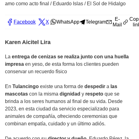
amo como acto final
/
Eduardo Islas / El Sol de Hidalgo
E-
Cop
Facebook
X
WhatsApp
Telegram
Mail
lin
Karen Aicitel Lira
La
entrega de cenizas se realiza junto con una huella
impresa
en yeso, de esta forma los clientes pueden
conservar un recuerdo físico
En
Tulancingo
existe una forma de
despedir
a
las
mascotas
con la misma
dignidad
y
respeto
que se
brinda a los seres humanos al final de su vida. Desde
2023, en esta ciudad da servicio especializado para
animales de compañía, ofreciendo ceremonias que
combinan empatía, cuidado y un último adiós.
De acuerdo con su
director y dueño
, Eduardo Pérez, la