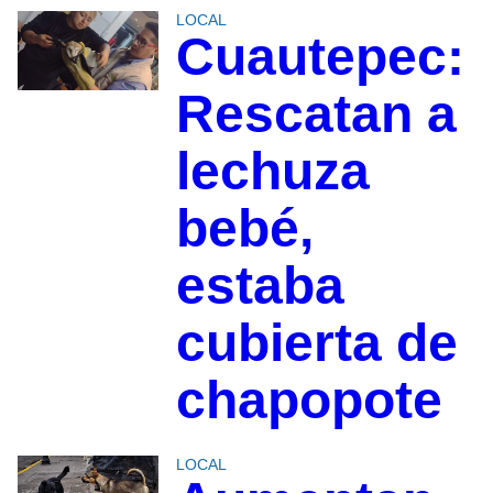
LOCAL
Cuautepec:
Rescatan a
lechuza
bebé,
estaba
cubierta de
chapopote
LOCAL