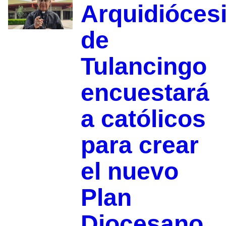
Arquidióces
de
Tulancingo
encuestará
a católicos
para crear
el nuevo
Plan
Diocesano