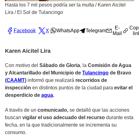
Hasta los 7 mil pesos podría ser la multa
/
Karen Aicitel
Lira / El Sol de Tulancingo
E-
Cop
Facebook
X
WhatsApp
Telegram
Mail
lin
Karen Aicitel Lira
Con motivo del
Sábado de Gloria
, la
Comisión de Agua
y Alcantarillado del Municipio de
Tulancingo
de Bravo
(
CAAMT
)
informó que realizará
recorridos de
inspección
en distintos puntos de la ciudad para
evitar el
desperdicio de
agua
.
A través de un
comunicado,
se detalló que las acciones
buscan
vigilar el uso adecuado del recurso
durante esta
fecha, en la que tradicionalmente se incrementa su
consumo.