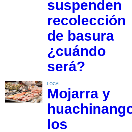
suspenden
recolección
de basura
¿cuándo
será?
LOCAL
Mojarra y
huachinang
los