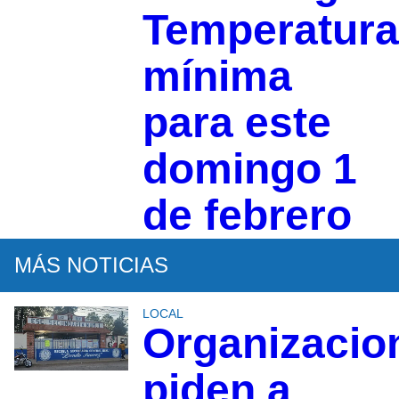
Temperatura
mínima
para este
domingo 1
de febrero
MÁS NOTICIAS
LOCAL
Organizacio
piden a