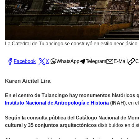
La Catedral de Tulancingo se construyó en estilo neoclásico
Facebook
X
WhatsApp
Telegram
E-Mail
C
Karen Aicitel Lira
En el centro de Tulancingo hay monumentos históricos q
Instituto Nacional de Antropología e Historia
(INAH)
, en e
Según la consulta pública del Catálogo Nacional de Mo
cultural y 35 conjuntos arquitectónicos
distribuidos en dis