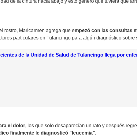
idad de la cintura hacia abajo y esto generó que tuviera que arr
el rostro, Maricarmen agrega que e
mpezó con las consultas m
ctores particulares en Tulancingo para algún diagnóstico sobre
cientes de la Unidad de Salud de Tulancingo llega por enf
ra el dolor
, los que solo desaparecían un rato y después regre
co finalmente le diagnosticó “leucemia”.