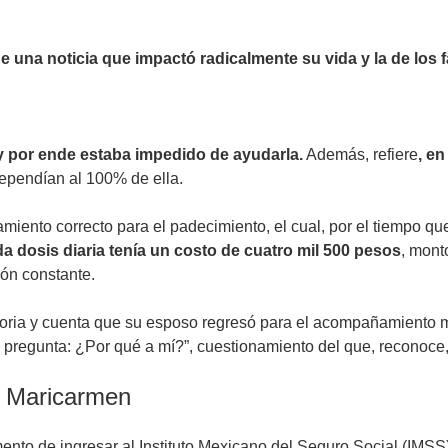
ue una noticia que impactó radicalmente su vida y la de los f
y por ende estaba impedido de ayudarla.
Además, refiere
, e
dependían al 100% de ella.
amiento correcto para el padecimiento, el cual, por el tiempo q
a dosis diaria tenía un costo de cuatro mil 500 pesos
, mont
ión constante.
oria y cuenta que su esposo regresó para el acompañamiento m
pregunta: ¿Por qué a mí?”, cuestionamiento del que, reconoce,
e Maricarmen
nto de ingresar al Instituto Mexicano del Seguro Social (IMSS), 