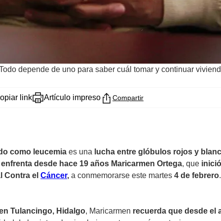
o. Todo depende de uno para saber cuál tomar y continuar viviend
opiar link
Artículo impreso
Compartir
do como leucemia
es una
lucha entre glóbulos rojos y blan
 enfrenta desde hace 19 años Maricarmen Ortega
, que
inici
l Contra el
Cáncer
,
a conmemorarse este martes
4 de febrero
.
en Tulancingo, Hidalgo
, Maricarmen
recuerda que desde el a