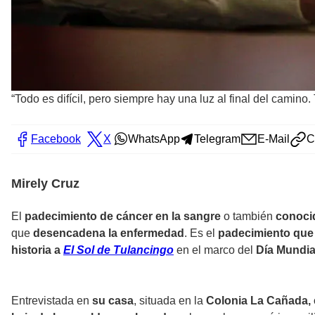
“Todo es difícil, pero siempre hay una luz al final del camin
Facebook
X
WhatsApp
Telegram
E-Mail
C
Mirely Cruz
El
padecimiento de cáncer en la sangre
o también
conoci
que
desencadena la enfermedad
. Es el
padecimiento que
historia a
El Sol de Tulancingo
en el marco del
Día Mundia
Entrevistada en
su casa
, situada en la
Colonia La Cañada, 