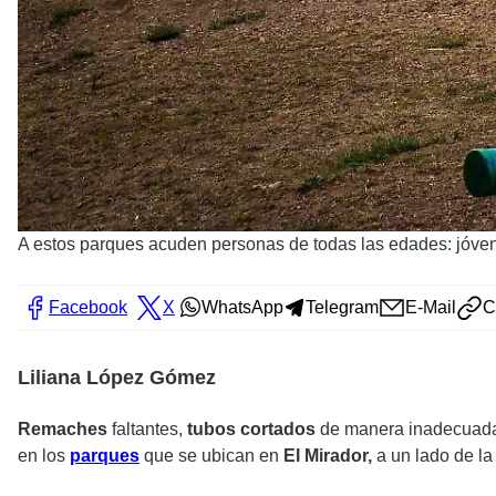
A estos parques acuden personas de todas las edades: jóven
Facebook
X
WhatsApp
Telegram
E-Mail
C
Liliana López Gómez
Remaches
faltantes,
tubos cortados
de manera inadecuada 
en los
parques
que se ubican en
El Mirador,
a un lado de la