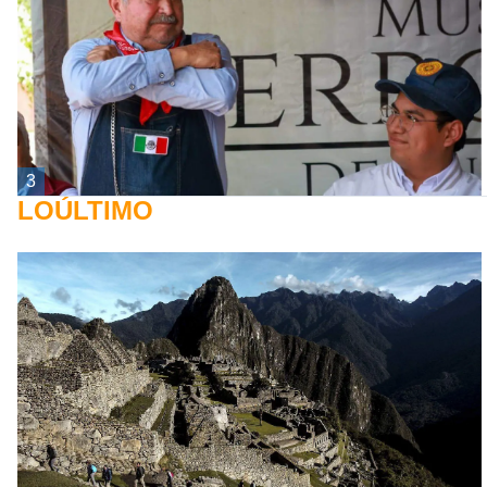
3
LOÚLTIMO