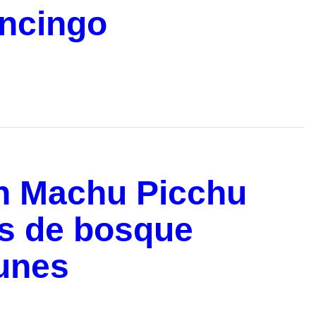
ancingo
en Machu Picchu
as de bosque
lunes