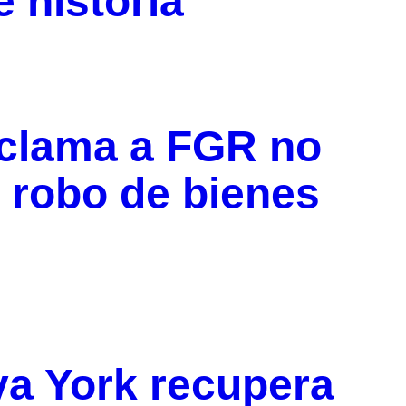
 historia
eclama a FGR no
 robo de bienes
a York recupera