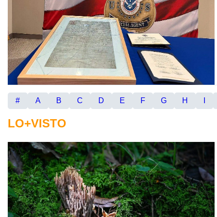
#
A
B
C
D
E
F
G
H
I
LO+VISTO