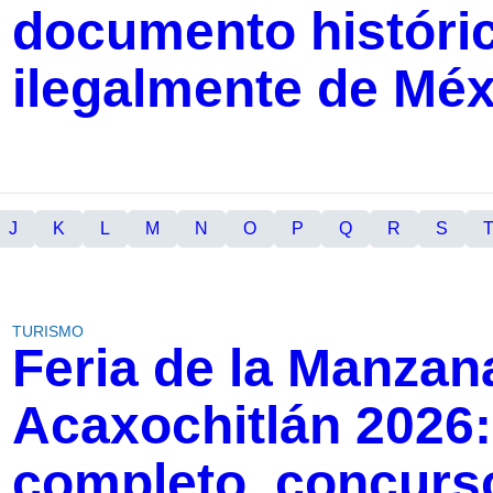
documento históric
ilegalmente de Méx
J
K
L
M
N
O
P
Q
R
S
TURISMO
Feria de la Manzan
Acaxochitlán 2026
completo, concurso