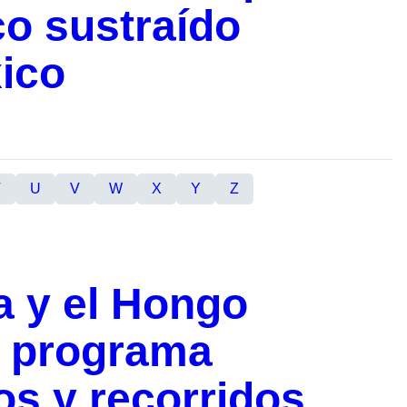
o sustraído
ico
T
U
V
W
X
Y
Z
a y el Hongo
: programa
s y recorridos