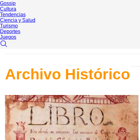
Gossip
Cultura
Tendencias
Ciencia y Salud
Turismo
Deportes
Juegos
Archivo Histórico