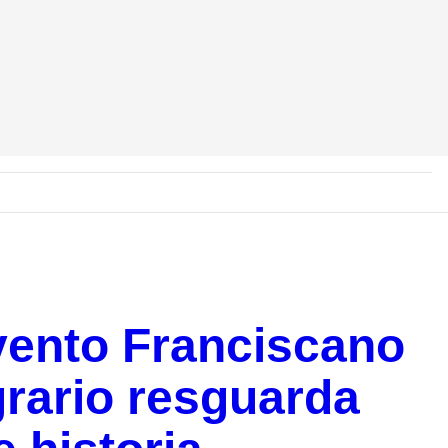
vento Franciscano
grario resguarda