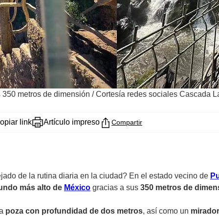
s 350 metros de dimensión
/
Cortesía redes sociales Cascada L
opiar link
Artículo impreso
Compartir
jado de la rutina diaria en la ciudad? En el estado vecino de
Pu
ndo más alto de
México
gracias a sus
350 metros de dimen
na
poza con profundidad de dos metros
, así como un
mirador 