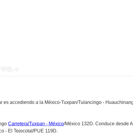
ar es accediendo a la México-Tuxpan/Tulancingo - Huauchinan
ango
Carretera/Tuxpan - México
/México 132D. Conduce desde Au
co - El Tejocotal/PUE 119D.