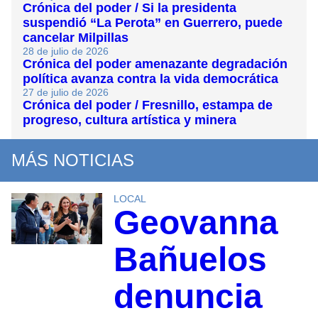
Crónica del poder / Si la presidenta
suspendió “La Perota” en Guerrero, puede
cancelar Milpillas
28 de julio de 2026
Crónica del poder amenazante degradación
política avanza contra la vida democrática
27 de julio de 2026
Crónica del poder / Fresnillo, estampa de
progreso, cultura artística y minera
MÁS NOTICIAS
LOCAL
Geovanna
Bañuelos
denuncia