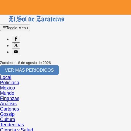
Toggle Menu
Zacatecas
,
8 de agosto de 2026
VER MÁS PERIÓDICOS
Local
Policiaca
México
Mundo
Finanzas
Análisis
Cartones
Gossip
Cultura
Tendencias
Ciencia y Salud