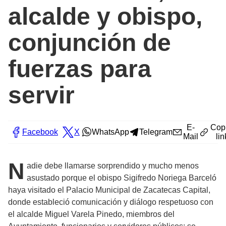
alcalde y obispo,
conjunción de
fuerzas para
servir
E-
Cop
Facebook
X
WhatsApp
Telegram
Mail
lin
N
adie debe llamarse sorprendido y mucho menos
asustado porque el obispo Sigifredo Noriega Barceló
haya visitado el Palacio Municipal de Zacatecas Capital,
donde estableció comunicación y diálogo respetuoso con
el alcalde Miguel Varela Pinedo, miembros del