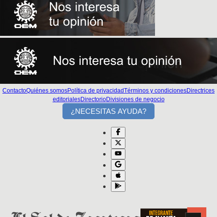
Contacto
Quiénes somos
Política de privacidad
Términos y condiciones
Directrices
editoriales
Directorio
Divisiones de negocio
¿NECESITAS AYUDA?