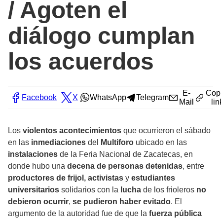
/ Agoten el
diálogo cumplan
los acuerdos
E-
Cop
Facebook
X
WhatsApp
Telegram
Mail
lin
Los
violentos acontecimientos
que ocurrieron el sábado
en las
inmediaciones
del
Multiforo
ubicado en las
instalaciones
de la Feria Nacional de Zacatecas, en
donde hubo una
decena de personas detenidas
, entre
productores de frijol, activistas
y
estudiantes
universitarios
solidarios con la
lucha
de los frioleros
no
debieron ocurrir
,
se pudieron haber evitado
. El
argumento de la autoridad fue de que la
fuerza pública