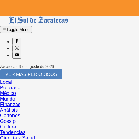
Toggle Menu
Zacatecas
,
9 de agosto de 2026
VER MÁS PERIÓDICOS
Local
Policiaca
México
Mundo
Finanzas
Análisis
Cartones
Gossip
Cultura
Tendencias
Ciencia y Salud