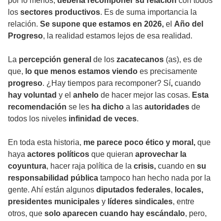
por lo menos,
debería recomponer su relación
con todos
los
sectores productivos
. Es de suma importancia la
relación.
Se supone que estamos en 2026,
el
Año del
Progreso
, la realidad estamos lejos de esa realidad.
La
percepción general
de los
zacatecanos
(as), es de
que,
lo que menos estamos viendo
es precisamente
progreso
. ¿Hay tiempos para recomponer? Sí
,
cuando
hay voluntad
y el
anhelo
de hacer mejor las cosas.
Esta
recomendación
se les
ha dicho
a las
autoridades
de
todos los niveles
infinidad de veces
.
En toda esta historia,
me parece poco ético y
moral,
que
haya
actores políticos
que quieran
aprovechar la
coyuntura
, hacer raja política de la
crisis,
cuando en
su
responsabilidad pública
tampoco han hecho nada por la
gente. Ahí están algunos
diputados federales
,
locales,
presidentes municipales
y
líderes sindicales
, entre
otros, que
solo aparecen
cuando hay escándalo
, pero,