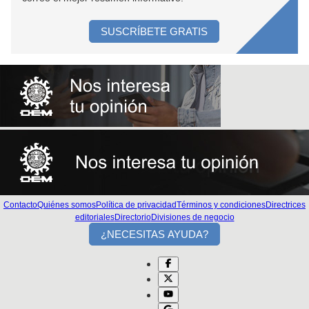
SUSCRÍBETE GRATIS
Contacto
Quiénes somos
Política de privacidad
Términos y condiciones
Directrices
editoriales
Directorio
Divisiones de negocio
¿NECESITAS AYUDA?