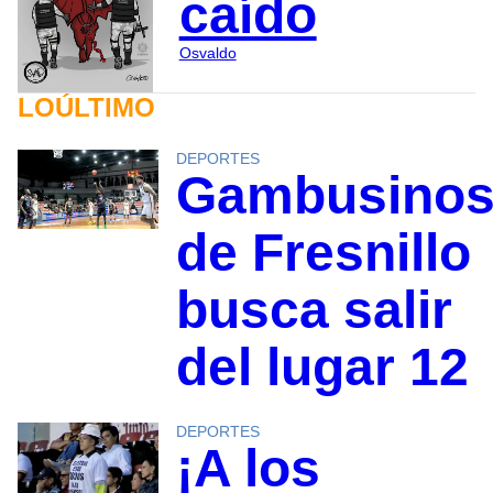
caído
Osvaldo
LOÚLTIMO
DEPORTES
Gambusino
de Fresnillo
busca salir
del lugar 12
DEPORTES
¡A los