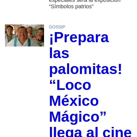
especiales será la exposición
“Símbolos patrios”
GOSSIP
¡Prepara
las
palomitas!
“Loco
México
Mágico”
llega al cine