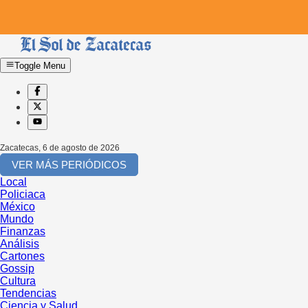
Toggle Menu
Zacatecas
,
6 de agosto de 2026
VER MÁS PERIÓDICOS
Local
Policiaca
México
Mundo
Finanzas
Análisis
Cartones
Gossip
Cultura
Tendencias
Ciencia y Salud