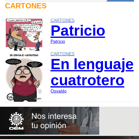
CARTONES
CARTONES
Patricio
Patricio
CARTONES
En lenguaje
cuatrotero
Osvaldo