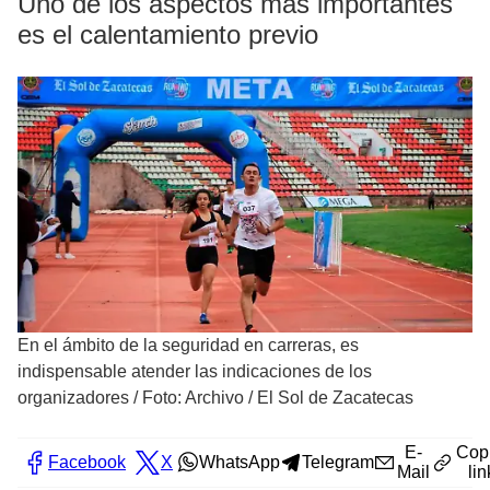
Uno de los aspectos más importantes
es el calentamiento previo
En el ámbito de la seguridad en carreras, es
indispensable atender las indicaciones de los
organizadores
/
Foto: Archivo / El Sol de Zacatecas
E-
Cop
Facebook
X
WhatsApp
Telegram
Mail
lin