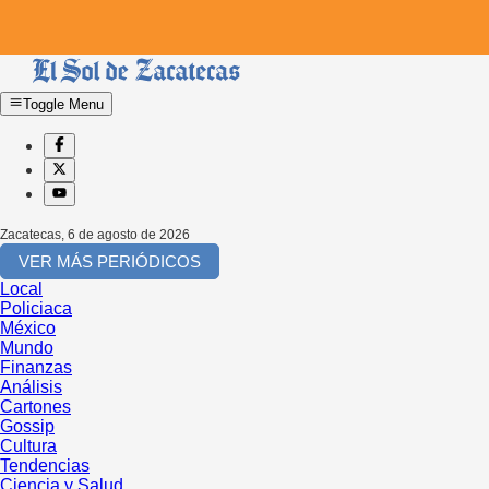
Toggle Menu
Zacatecas
,
6 de agosto de 2026
VER MÁS PERIÓDICOS
Local
Policiaca
México
Mundo
Finanzas
Análisis
Cartones
Gossip
Cultura
Tendencias
Ciencia y Salud