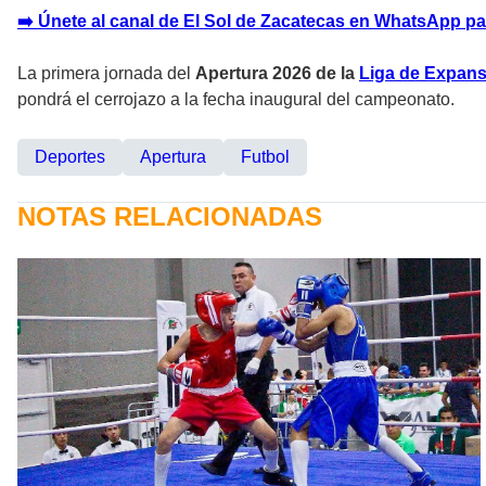
➡️ Únete al canal de El Sol de Zacatecas en WhatsApp pa
La primera jornada del
Apertura 2026 de la
Liga de Expan
pondrá el cerrojazo a la fecha inaugural del campeonato.
Deportes
Apertura
Futbol
NOTAS RELACIONADAS