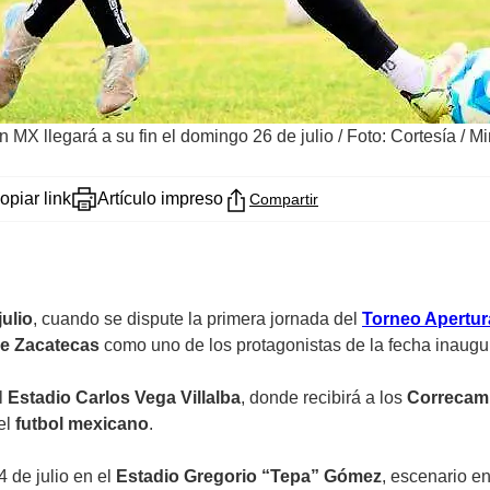
 MX llegará a su fin el domingo 26 de julio
/
Foto: Cortesía / M
opiar link
Artículo impreso
Compartir
julio
, cuando se dispute la primera jornada del
Torneo Apertur
e Zacatecas
como uno de los protagonistas de la fecha inaugur
l
Estadio Carlos Vega Villalba
, donde recibirá a los
Correcami
el
futbol mexicano
.
 de julio en el
Estadio Gregorio “Tepa” Gómez
, escenario e