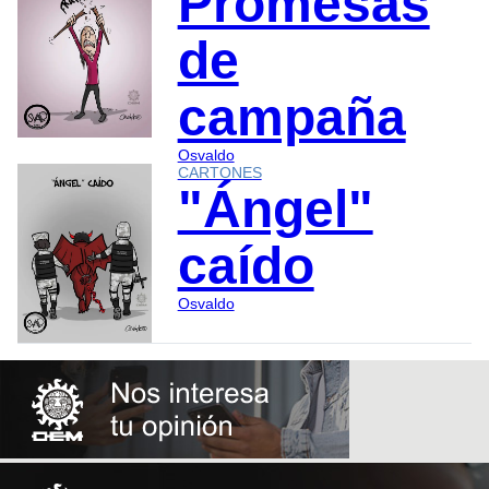
Promesas
de
campaña
Osvaldo
CARTONES
"Ángel"
caído
Osvaldo