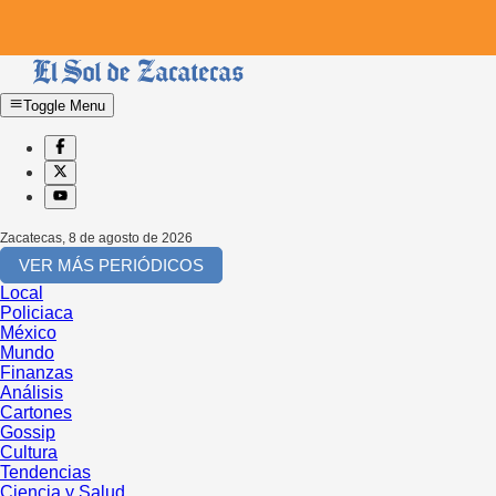
Toggle Menu
Zacatecas
,
8 de agosto de 2026
VER MÁS PERIÓDICOS
Local
Policiaca
México
Mundo
Finanzas
Análisis
Cartones
Gossip
Cultura
Tendencias
Ciencia y Salud