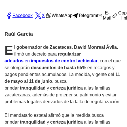
E-
Cop
Facebook
X
WhatsApp
Telegram
Mail
lin
Raúl García
E
l
gobernador de Zacatecas
,
David Monreal Ávila
,
firmó un decreto para
regularizar
adeudos
en
impuestos de control vehicular
, con el que
se otorgarán
descuentos de hasta 65%
en recargos y
pagos pendientes acumulados. La medida, vigente del
11
de mayo al 11 de junio
, busca
brindar
tranquilidad
y
certeza jurídica
a las familias
zacatecanas, además de proteger su patrimonio y evitar
problemas legales derivados de la falta de regularización.
El mandatario estatal afirmó que la medida busca
brindar
tranquilidad
y
certeza jurídica
a las familias