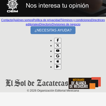
Contacto
Quiénes somos
Política de privacidad
Términos y condiciones
Directrices
editoriales
Directorio
Divisiones de negocio
¿NECESITAS AYUDA?
©
2026
Organización Editorial Mexicana