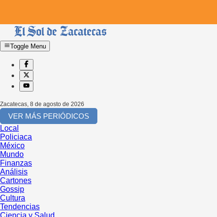
Toggle Menu
Zacatecas
,
8 de agosto de 2026
VER MÁS PERIÓDICOS
Local
Policiaca
México
Mundo
Finanzas
Análisis
Cartones
Gossip
Cultura
Tendencias
Ciencia y Salud