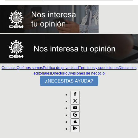
Contacto
Quiénes somos
Política de privacidad
Términos y condiciones
Directrices
editoriales
Directorio
Divisiones de negocio
¿NECESITAS AYUDA?