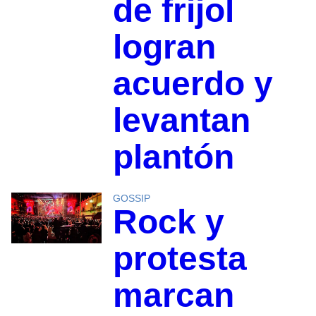
de frijol
logran
acuerdo y
levantan
plantón
GOSSIP
Rock y
protesta
marcan