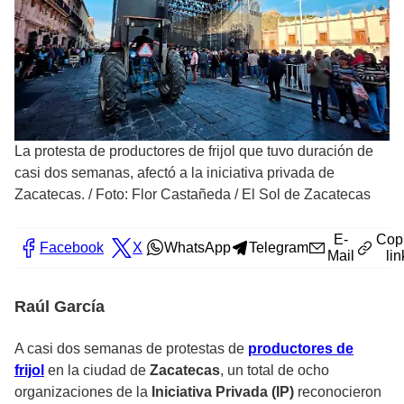
La protesta de productores de frijol que tuvo duración de
casi dos semanas, afectó a la iniciativa privada de
Zacatecas.
/
Foto: Flor Castañeda / El Sol de Zacatecas
E-
Cop
Facebook
X
WhatsApp
Telegram
Mail
lin
Raúl García
A casi dos semanas de protestas de
productores de
frijol
en la ciudad de
Zacatecas
, un total de ocho
organizaciones de la
Iniciativa Privada (IP)
reconocieron