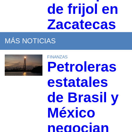
de frijol en
Zacatecas
MÁS NOTICIAS
FINANZAS
Petroleras
estatales
de Brasil y
México
negocian