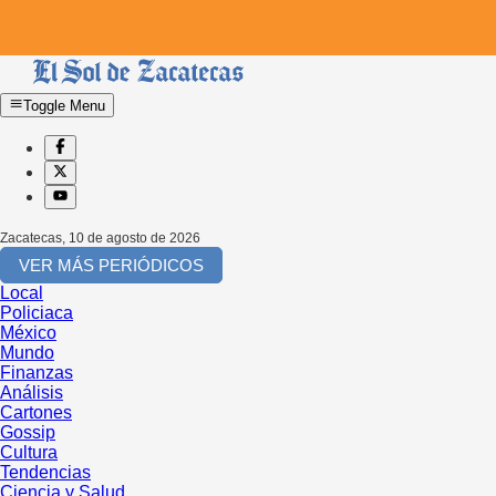
Toggle Menu
Zacatecas
,
10 de agosto de 2026
VER MÁS PERIÓDICOS
Local
Policiaca
México
Mundo
Finanzas
Análisis
Cartones
Gossip
Cultura
Tendencias
Ciencia y Salud