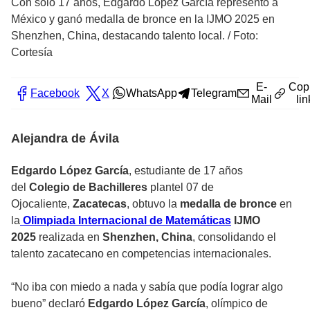
Con solo 17 años, Edgardo López García representó a
México y ganó medalla de bronce en la IJMO 2025 en
Shenzhen, China, destacando talento local.
/
Foto:
Cortesía
E-
Cop
Facebook
X
WhatsApp
Telegram
Mail
lin
Alejandra de Ávila
Edgardo López García
, estudiante de 17 años
del
Colegio de Bachilleres
plantel 07 de
Ojocaliente,
Zacatecas
, obtuvo la
medalla de bronce
en
la
Olimpiada Internacional de Matemáticas
IJMO
2025
realizada en
Shenzhen, China
, consolidando el
talento zacatecano en competencias internacionales.
“No iba con miedo a nada y sabía que podía lograr algo
bueno” declaró
Edgardo López García
, olímpico de