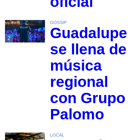
oficial
GOSSIP
Guadalupe
2
se llena de
música
regional
con Grupo
Palomo
LOCAL