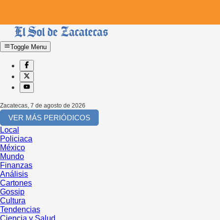
Toggle Menu
Zacatecas
,
7 de agosto de 2026
VER MÁS PERIÓDICOS
Local
Policiaca
México
Mundo
Finanzas
Análisis
Cartones
Gossip
Cultura
Tendencias
Ciencia y Salud