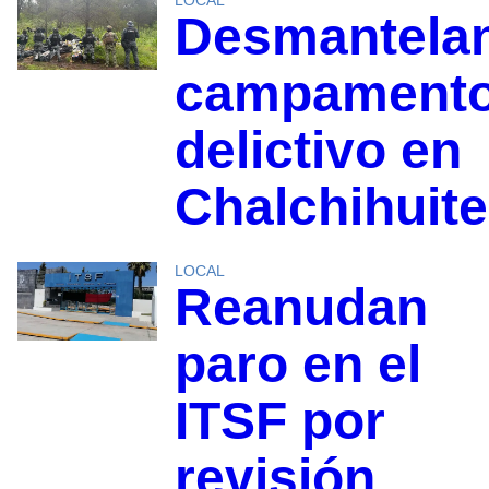
Desmantela
campament
delictivo en
Chalchihuit
LOCAL
Reanudan
paro en el
ITSF por
revisión