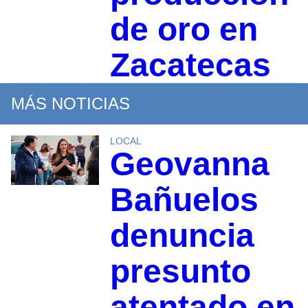
de oro en
Zacatecas
MÁS NOTICIAS
LOCAL
Geovanna
Bañuelos
denuncia
presunto
atentado en