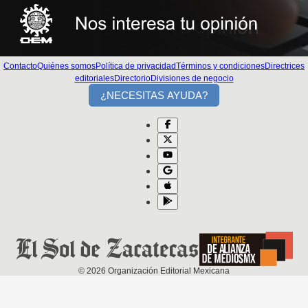
Contacto
Quiénes somos
Política de privacidad
Términos y condiciones
Directrices
editoriales
Directorio
Divisiones de negocio
¿NECESITAS AYUDA?
©
2026
Organización Editorial Mexicana