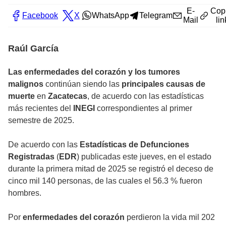
E-
Cop
Facebook
X
WhatsApp
Telegram
Mail
lin
Raúl García
Las enfermedades del corazón y los tumores
malignos
continúan siendo las
principales causas de
muerte
en
Zacatecas
, de acuerdo con las estadísticas
más recientes del
INEGI
correspondientes al primer
semestre de 2025.
De acuerdo con las
Estadísticas de Defunciones
Registradas
(
EDR
) publicadas este jueves, en el estado
durante la primera mitad de 2025 se registró el deceso de
cinco mil 140 personas, de las cuales el 56.3 % fueron
hombres.
Por
enfermedades del corazón
perdieron la vida mil 202