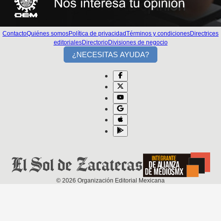
Contacto
Quiénes somos
Política de privacidad
Términos y condiciones
Directrices
editoriales
Directorio
Divisiones de negocio
¿NECESITAS AYUDA?
©
2026
Organización Editorial Mexicana