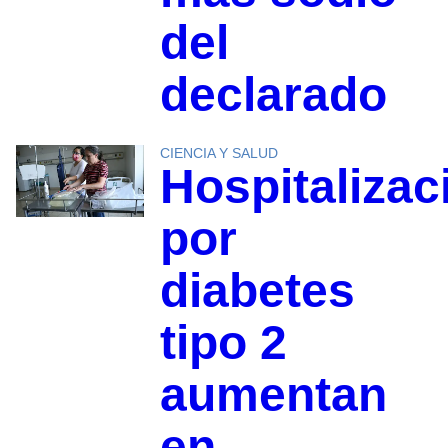
del
declarado
CIENCIA Y SALUD
Hospitalizac
por
diabetes
tipo 2
aumentan
en