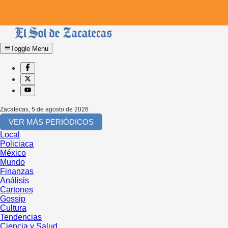
Toggle Menu
Zacatecas
,
5 de agosto de 2026
VER MÁS PERIÓDICOS
Local
Policiaca
México
Mundo
Finanzas
Análisis
Cartones
Gossip
Cultura
Tendencias
Ciencia y Salud