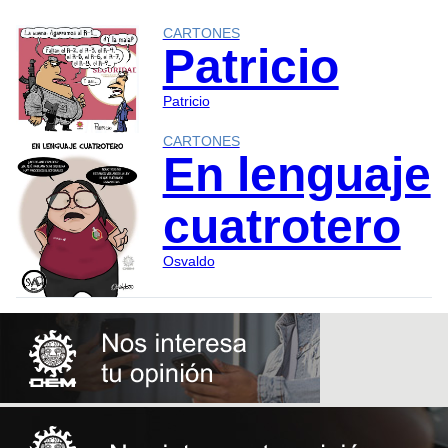
CARTONES
Patricio
Patricio
CARTONES
En lenguaje
cuatrotero
Osvaldo