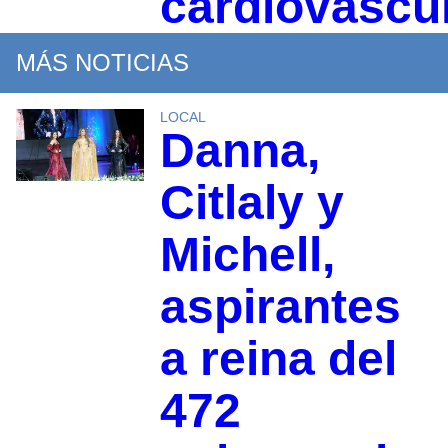
cardiovascu
MÁS NOTICIAS
LOCAL
Danna,
Citlaly y
Michell,
aspirantes
a reina del
472