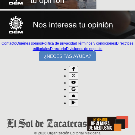
Contacto
Quiénes somos
Política de privacidad
Términos y condiciones
Directrices
editoriales
Directorio
Divisiones de negocio
¿NECESITAS AYUDA?
©
2026
Organización Editorial Mexicana