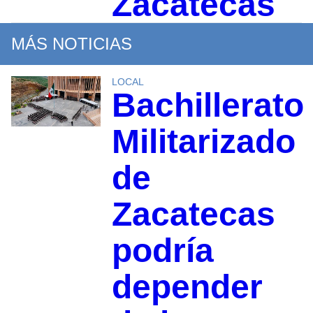
Zacatecas
MÁS NOTICIAS
LOCAL
Bachillerato
Militarizado
de
Zacatecas
podría
depender