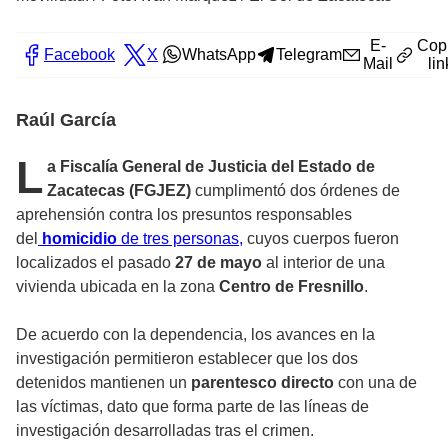
E-
Cop
Facebook
X
WhatsApp
Telegram
Mail
lin
Raúl García
L
a Fiscalía General de Justicia del Estado de
Zacatecas (FGJEZ)
cumplimentó dos órdenes de
aprehensión contra los presuntos responsables
del
homicidio
de tres personas,
cuyos cuerpos fueron
localizados el pasado
27 de mayo
al interior de una
vivienda ubicada en la zona
Centro de Fresnillo
.
De acuerdo con la dependencia, los avances en la
investigación permitieron establecer que los dos
detenidos mantienen un
parentesco directo
con una de
las víctimas, dato que forma parte de las líneas de
investigación desarrolladas tras el crimen.