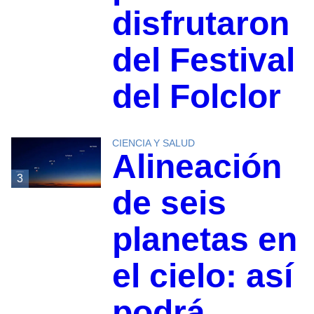
disfrutaron
del Festival
del Folclor
CIENCIA Y SALUD
Alineación
3
de seis
planetas en
el cielo: así
podrá