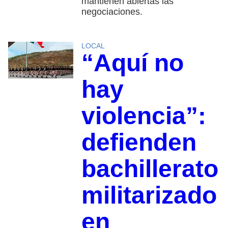
mantienen abiertas las
negociaciones.
LOCAL
“Aquí no
hay
violencia”:
defienden
bachillerato
militarizado
en