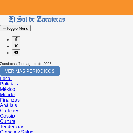
Toggle Menu
Zacatecas
,
7 de agosto de 2026
VER MÁS PERIÓDICOS
Local
Policiaca
México
Mundo
Finanzas
Análisis
Cartones
Gossip
Cultura
Tendencias
Ciencia y Salud