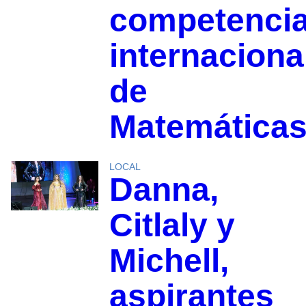
competenci
internaciona
de
Matemática
LOCAL
Danna,
Citlaly y
Michell,
aspirantes