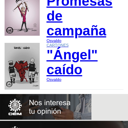
Promesas
de
campaña
Osvaldo
CARTONES
"Ángel"
caído
Osvaldo