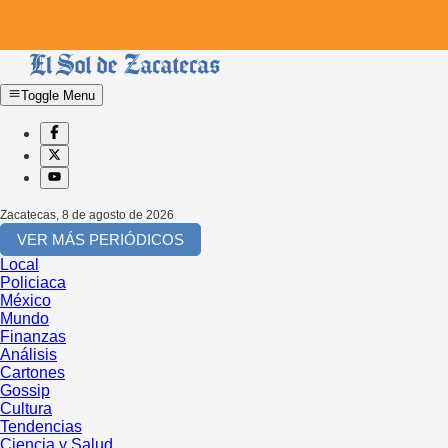
Toggle Menu
Zacatecas
,
8 de agosto de 2026
VER MÁS PERIÓDICOS
Local
Policiaca
México
Mundo
Finanzas
Análisis
Cartones
Gossip
Cultura
Tendencias
Ciencia y Salud