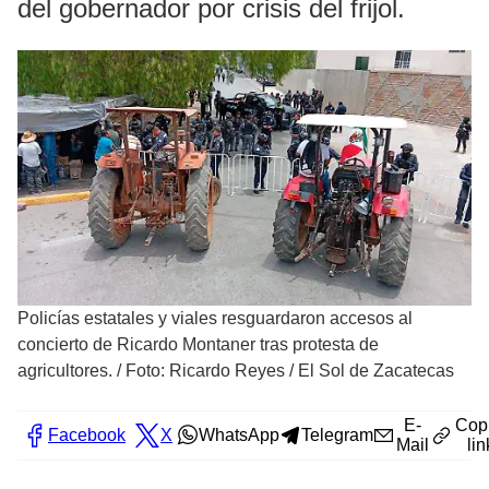
del gobernador por crisis del frijol.
Policías estatales y viales resguardaron accesos al
concierto de Ricardo Montaner tras protesta de
agricultores.
/
Foto: Ricardo Reyes / El Sol de Zacatecas
E-
Cop
Facebook
X
WhatsApp
Telegram
Mail
lin