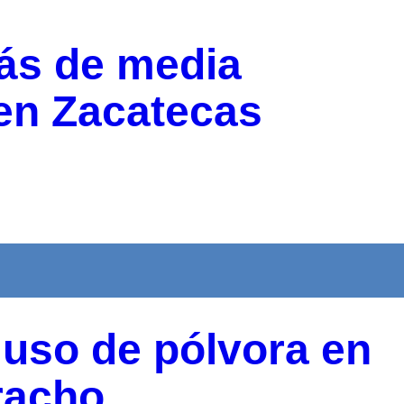
más de media
en Zacatecas
 uso de pólvora en
racho