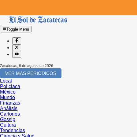
Toggle Menu
Zacatecas
,
6 de agosto de 2026
VER MÁS PERIÓDICOS
Local
Policiaca
México
Mundo
Finanzas
Análisis
Cartones
Gossip
Cultura
Tendencias
Ciencia y Salud