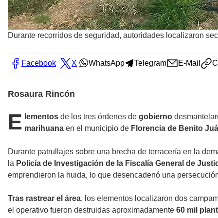
Durante recorridos de seguridad, autoridades localizaron se
Facebook
X
WhatsApp
Telegram
E-Mail
C
Rosaura Rincón
E
lementos
de los tres órdenes de
gobierno
desmantelaro
marihuana
en el municipio de
Florencia de Benito Ju
Durante patrullajes sobre una brecha de terracería en la dem
la
Policía de Investigación de la Fiscalía General de Just
emprendieron la huida, lo que desencadenó una persecución 
Tras rastrear el área
, los elementos localizaron dos campam
el operativo fueron destruidas aproximadamente
60 mil plan