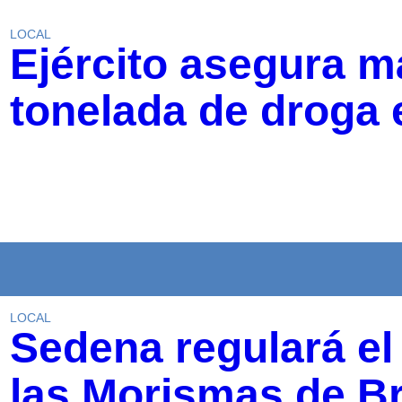
LOCAL
Ejército asegura 
tonelada de droga 
LOCAL
Sedena regulará el
las Morismas de B