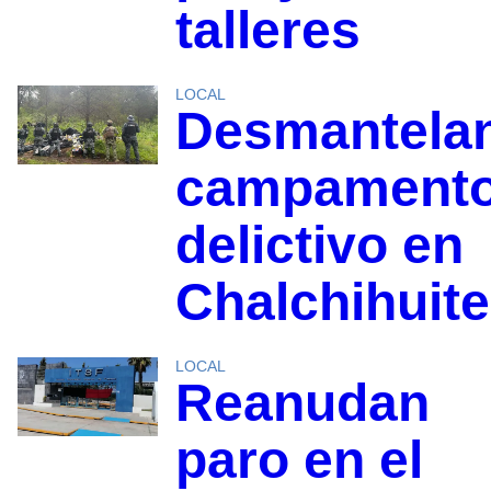
talleres
LOCAL
Desmantela
campament
delictivo en
Chalchihuit
LOCAL
Reanudan
paro en el