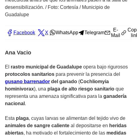
desensibilización.
/
Foto: Cortesía / Municipio de
Guadalupe
E-
Cop
Facebook
X
WhatsApp
Telegram
Mail
lin
Ana Vacio
El
rastro municipal de Guadalupe
opera bajo rigurosos
protocolos sanitarios
para prevenir la presencia del
gusano barrenador
del ganado
(
Cochliomyia
hominivorax
), una
plaga de alto riesgo sanitario
que
representa una amenaza significativa para la
ganadería
nacional
.
Esta
plaga
, cuyas larvas se alimentan del tejido vivo de
animales de sangre caliente
al depositarse en
heridas
abiertas
, ha motivado el fortalecimiento de las
medidas