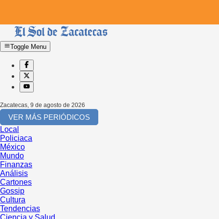
Toggle Menu
Zacatecas
,
9 de agosto de 2026
VER MÁS PERIÓDICOS
Local
Policiaca
México
Mundo
Finanzas
Análisis
Cartones
Gossip
Cultura
Tendencias
Ciencia y Salud