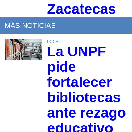
Zacatecas
MÁS NOTICIAS
LOCAL
La UNPF
pide
fortalecer
bibliotecas
ante rezago
educativo