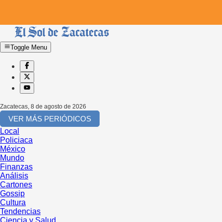
Toggle Menu
Zacatecas
,
8 de agosto de 2026
VER MÁS PERIÓDICOS
Local
Policiaca
México
Mundo
Finanzas
Análisis
Cartones
Gossip
Cultura
Tendencias
Ciencia y Salud