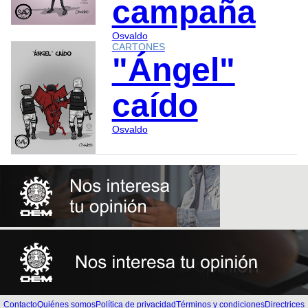
campaña
Osvaldo
CARTONES
"Ángel"
caído
Osvaldo
Contacto
Quiénes somos
Política de privacidad
Términos y condiciones
Directrices