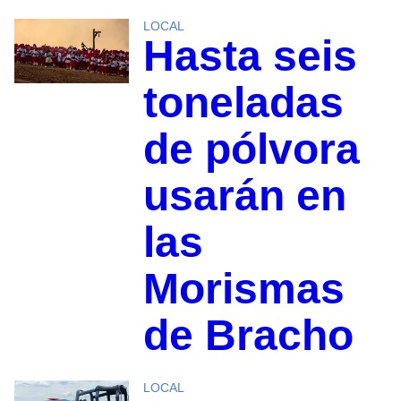
LOCAL
Hasta seis
toneladas
de pólvora
usarán en
las
Morismas
de Bracho
LOCAL