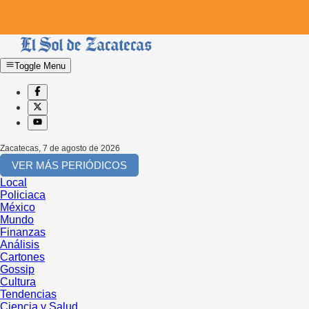
Toggle Menu
Zacatecas
,
7 de agosto de 2026
VER MÁS PERIÓDICOS
Local
Policiaca
México
Mundo
Finanzas
Análisis
Cartones
Gossip
Cultura
Tendencias
Ciencia y Salud