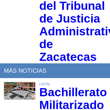
del Tribunal
de Justicia
Administrati
de
Zacatecas
MÁS NOTICIAS
LOCAL
Bachillerato
Militarizado