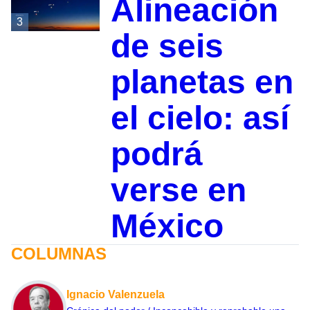
Alineación
3
de seis
planetas en
el cielo: así
podrá
verse en
México
COLUMNAS
Ignacio Valenzuela