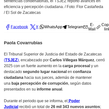
sentencias condenatorias, el TSJEZ reportó avances en
eficiencia y percepción ciudadana.
/
Foto: Flor Castañeda
/ El Sol de Zacatecas
E-
Cop
Facebook
X
WhatsApp
Telegram
Mail
lin
Paola Covarrubias
El Tribunal Superior de Justicia del Estado de Zacatecas
(
TSJEZ
)
, encabezado por
Carlos Villegas Márquez
, cerró
2025 con un fuerte aumento en la
carga procesal
y un
destacado
segundo lugar nacional
en
confianza
ciudadana
hacia sus jueces, además de mantener
una
baja percepción de corrupción
, según datos
presentados en su
informe anual
.
Durante el periodo que se informa, el
Poder
Judicial
recibió un total de
26 mil 343 nuevos asuntos
;