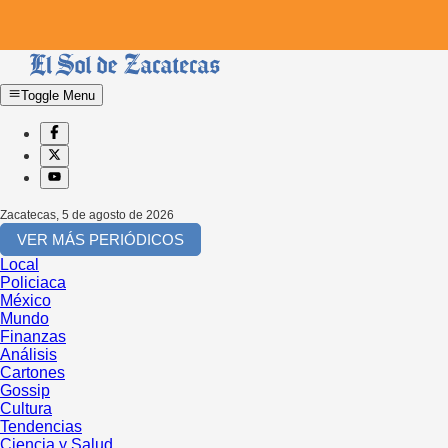
Toggle Menu
Zacatecas
,
5 de agosto de 2026
VER MÁS PERIÓDICOS
Local
Policiaca
México
Mundo
Finanzas
Análisis
Cartones
Gossip
Cultura
Tendencias
Ciencia y Salud