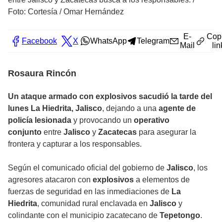
Foto: Cortesía / Omar Hernández
E-
Cop
Facebook
X
WhatsApp
Telegram
Mail
lin
Rosaura Rincón
Un ataque armado con explosivos sacudió la tarde del
lunes La Hiedrita,
Jalisco
, dejando a una
agente de
policía lesionada
y provocando un
operativo
conjunto
entre
Jalisco
y
Zacatecas
para asegurar la
frontera y capturar a los responsables.
Según el comunicado oficial del gobierno de
Jalisco
, los
agresores atacaron con
explosivos
a elementos de
fuerzas de seguridad en las inmediaciones de
La
Hiedrita
, comunidad rural enclavada en
Jalisco
y
colindante con el municipio zacatecano de
Tepetongo
.