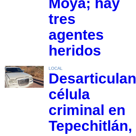
Moya; hay
tres
agentes
heridos
LOCAL
Desarticula
célula
criminal en
Tepechitlán,