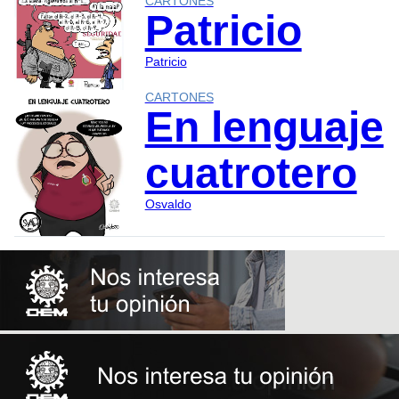
CARTONES
Patricio
Patricio
CARTONES
En lenguaje
cuatrotero
Osvaldo