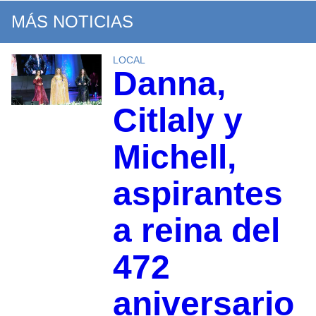
MÁS NOTICIAS
LOCAL
Danna,
Citlaly y
Michell,
aspirantes
a reina del
472
aniversario