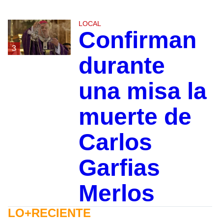
LOCAL
Confirman
3
durante
una misa la
muerte de
Carlos
Garfias
Merlos
LO+RECIENTE