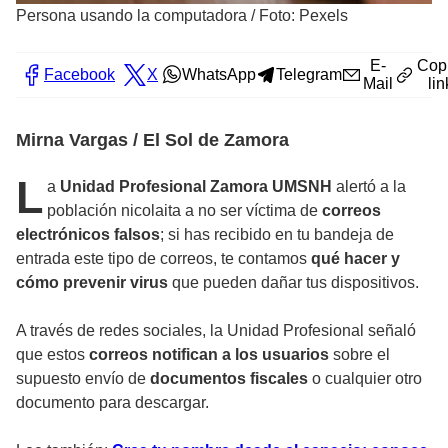
Persona usando la computadora
/
Foto: Pexels
E-
Cop
Facebook
X
WhatsApp
Telegram
Mail
lin
Mirna Vargas / El Sol de Zamora
L
a
Unidad Profesional Zamora UMSNH
alertó a la
población nicolaita a no ser víctima de
correos
electrónicos falsos
; si has recibido en tu bandeja de
entrada este tipo de correos, te contamos
qué hacer y
cómo prevenir virus
que pueden dañar tus dispositivos.
A través de redes sociales, la Unidad Profesional señaló
que estos
correos notifican a los usuarios
sobre el
supuesto envío de
documentos fiscales
o cualquier otro
documento para descargar.