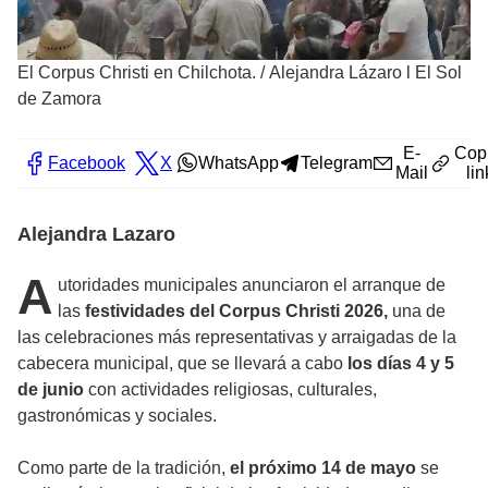
El Corpus Christi en Chilchota.
/
Alejandra Lázaro l El Sol
de Zamora
E-
Cop
Facebook
X
WhatsApp
Telegram
Mail
lin
Alejandra Lazaro
A
utoridades municipales anunciaron el arranque de
las
festividades del Corpus Christi 2026,
una de
las celebraciones más representativas y arraigadas de la
cabecera municipal, que se llevará a cabo
los días 4 y 5
de junio
con actividades religiosas, culturales,
gastronómicas y sociales.
Como parte de la tradición,
el próximo 14 de mayo
se