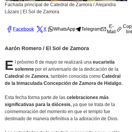
Fachada principal de Catedral de Zamora
/
Alejandra
Lázaro | El Sol de Zamora
E-
Cop
Facebook
X
WhatsApp
Telegram
Mail
lin
Aarón Romero / El Sol de Zamora
E
l próximo 8 de mayo se realizará una
eucaristía
solemne
por el aniversario de la dedicación de la
Catedral
de
Zamora
, también conocida como
Catedral
de la Inmaculada Concepción de Zamora de Hidalgo.
Esta fecha forma parte de las
celebraciones más
significativas para la diócesis,
ya que se trata de la
conmemoración del momento en que el templo fue
destinado de manera definitiva a la adoración de Dios.