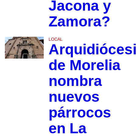
Jacona y
Zamora?
LOCAL
Arquidióces
de Morelia
nombra
nuevos
párrocos
en La