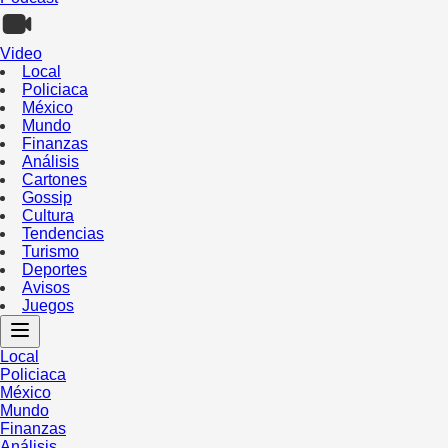
Video
Local
Policiaca
México
Mundo
Finanzas
Análisis
Cartones
Gossip
Cultura
Tendencias
Turismo
Deportes
Avisos
Juegos
Local
Policiaca
México
Mundo
Finanzas
Análisis