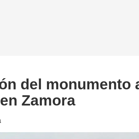
ión del monumento 
 en Zamora
a