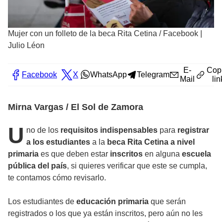
Mujer con un folleto de la beca Rita Cetina
/
Facebook |
Julio Léon
E-
Cop
Facebook
X
WhatsApp
Telegram
Mail
lin
Mirna Vargas / El Sol de Zamora
U
no de los
requisitos indispensables
para
registrar
a los estudiantes
a la
beca Rita Cetina a nivel
primaria
es que deben estar
inscritos
en alguna
escuela
pública del país
, si quieres verificar que este se cumpla,
te contamos cómo revisarlo.
Los estudiantes de
educación primaria
que serán
registrados o los que ya están inscritos, pero aún no les