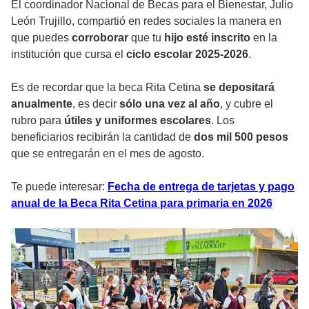
El coordinador Nacional de Becas para el Bienestar, Julio
León Trujillo, compartió en redes sociales la manera en
que puedes
corroborar
que tu
hijo esté inscrito
en la
institución que cursa el
ciclo escolar 2025-2026
.
Es de recordar que la beca Rita Cetina
se depositará
anualmente
, es decir
sólo una vez al año
, y cubre el
rubro para
útiles y uniformes escolares
. Los
beneficiarios recibirán la cantidad de
dos mil 500 pesos
que se entregarán en el mes de agosto.
Te puede interesar:
Fecha de entrega de tarjetas y pago
anual de la Beca Rita Cetina para primaria en 2026