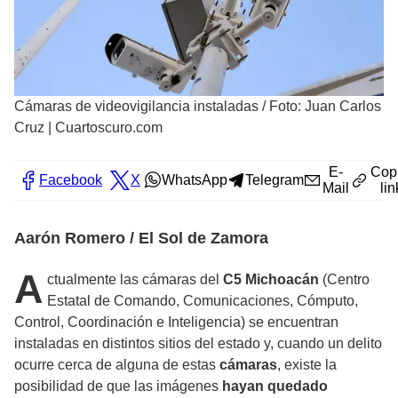
Cámaras de videovigilancia instaladas
/
Foto: Juan Carlos
Cruz | Cuartoscuro.com
E-
Cop
Facebook
X
WhatsApp
Telegram
Mail
lin
Aarón Romero / El Sol de Zamora
A
ctualmente las cámaras del
C5 Michoacán
(Centro
Estatal de Comando, Comunicaciones, Cómputo,
Control, Coordinación e Inteligencia) se encuentran
instaladas en distintos sitios del estado y, cuando un delito
ocurre cerca de alguna de estas
cámaras
, existe la
posibilidad de que las imágenes
hayan quedado