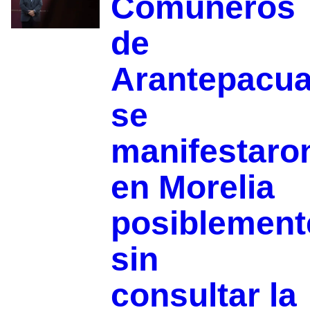
Comuneros
de
Arantepacu
se
manifestaro
en Morelia
posiblement
sin
consultar la