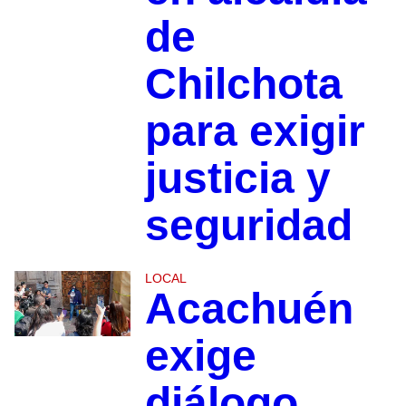
de
Chilchota
para exigir
justicia y
seguridad
LOCAL
Acachuén
exige
diálogo