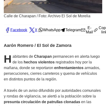
Calle de Charapan
/
Foto: Archivo El Sol de Morelia
E-
Cop
Facebook
X
WhatsApp
Telegram
Mail
lin
Aarón Romero / El Sol de Zamora
H
abitantes de
Charapan
permanecen en alerta luego
de los
hechos violentos
registrados hoy por la
mañana, donde se reportaron
enfrentamientos
armados,
persecuciones, cierres carreteros y quema de vehículos
en distintos puntos de la región.
A través de un aviso difundido por autoridades comunales
y rondas de vigilancia, se alertó a la población sobre la
presunta circulación de patrullas clonadas
en las