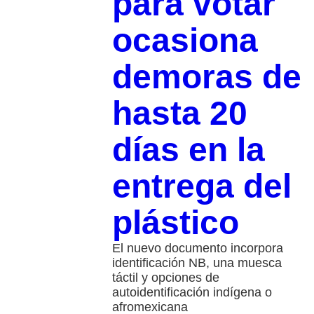
para votar
ocasiona
demoras de
hasta 20
días en la
entrega del
plástico
El nuevo documento incorpora
identificación NB, una muesca
táctil y opciones de
autoidentificación indígena o
afromexicana