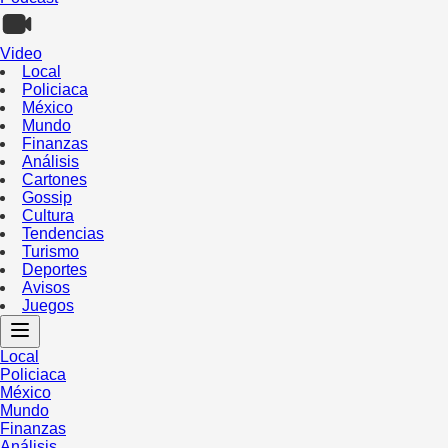
Video
Local
Policiaca
México
Mundo
Finanzas
Análisis
Cartones
Gossip
Cultura
Tendencias
Turismo
Deportes
Avisos
Juegos
Local
Policiaca
México
Mundo
Finanzas
Análisis