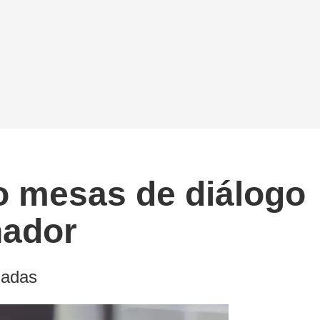
 mesas de diálogo
nador
madas