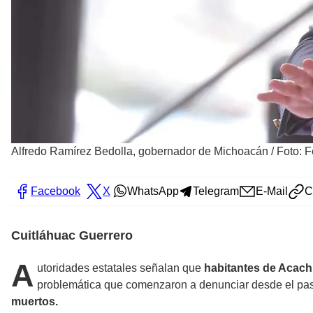
Alfredo Ramírez Bedolla, gobernador de Michoacán
/
Foto: 
Facebook
X
WhatsApp
Telegram
E-Mail
C
Cuitláhuac Guerrero
A
utoridades estatales señalan que
habitantes de Acac
problemática que comenzaron a denunciar desde el p
muertos.