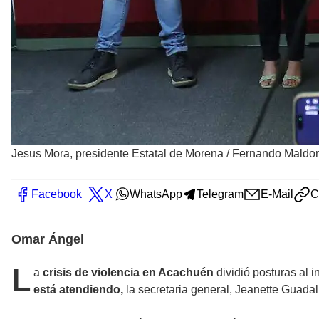
Jesus Mora, presidente Estatal de Morena
/
Fernando Maldon
Facebook
X
WhatsApp
Telegram
E-Mail
C
Omar Ángel
L
a
crisis de violencia en Acachuén
dividió posturas al 
está atendiendo,
la secretaria general, Jeanette Guada