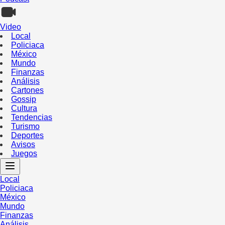
Video
Local
Policiaca
México
Mundo
Finanzas
Análisis
Cartones
Gossip
Cultura
Tendencias
Turismo
Deportes
Avisos
Juegos
Local
Policiaca
México
Mundo
Finanzas
Análisis