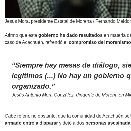
Jesus Mora, presidente Estatal de Morena
/
Fernando Maldon
Af
irmó que este
gobierno ha dado resultados
en
materia de
caso de Acachuén, refrendó el
compromiso del morenism
Siempre hay mesas de diálogo, sie
legítimos (...) No hay un gobierno 
organizado.
Jesús Antonio Mora González, dirigente de Morena en M
Ca
be referir, no obstante, que la comunidad de Acachuén se
armado entró a disparar
y dejó a dos
personas asesinada