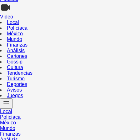
Video
Local
Policiaca
México
Mundo
Finanzas
Análisis
Cartones
Gossip
Cultura
Tendencias
Turismo
Deportes
Avisos
Juegos
Local
Policiaca
México
Mundo
Finanzas
Análisis