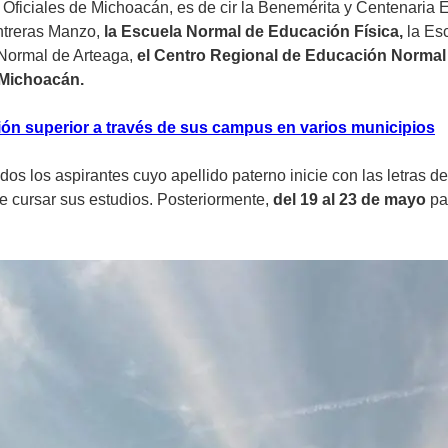
Oficiales de Michoacán, es de cir la
Benemérita y Centenaria E
ntreras Manzo,
la Escuela Normal de Educación Física,
la Es
Normal de Arteaga,
el Centro Regional de Educación Normal 
n Michoacán.
ón superior a través de sus campus en varios municipios
dos los aspirantes cuyo apellido paterno inicie con las letras de 
e cursar sus estudios. Posteriormente,
del 19 al 23 de mayo
par