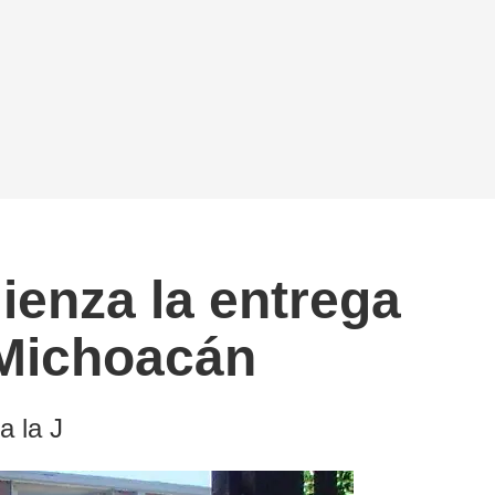
enza la entrega
 Michoacán
a la J