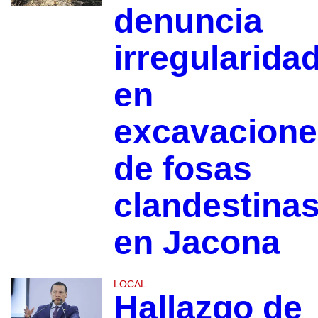
denuncia
irregularida
en
excavacione
de fosas
clandestina
en Jacona
LOCAL
Hallazgo de