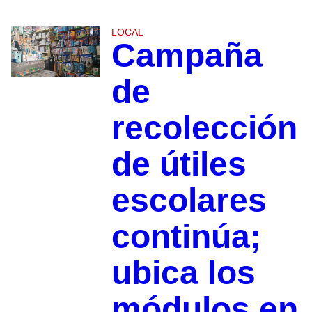
LOCAL
Campaña
de
recolección
de útiles
escolares
continúa;
ubica los
módulos en