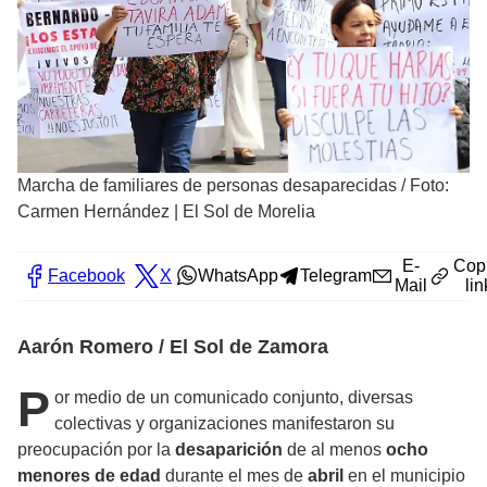
Marcha de familiares de personas desaparecidas
/
Foto:
Carmen Hernández | El Sol de Morelia
E-
Cop
Facebook
X
WhatsApp
Telegram
Mail
lin
Aarón Romero / El Sol de Zamora
P
or medio de un comunicado conjunto, diversas
colectivas y organizaciones manifestaron su
preocupación por la
desaparición
de al menos
ocho
menores de edad
durante el mes de
abril
en el municipio