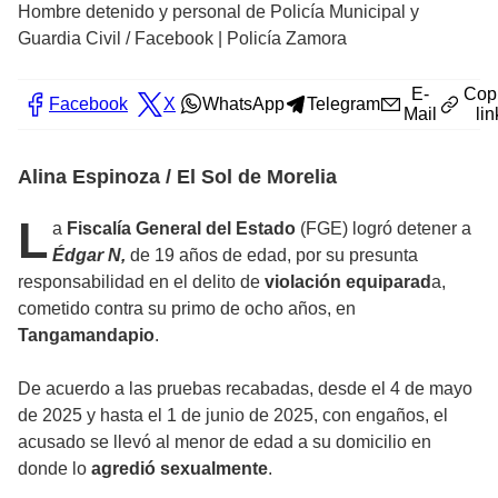
Hombre detenido y personal de Policía Municipal y
Guardia Civil
/
Facebook | Policía Zamora
E-
Cop
Facebook
X
WhatsApp
Telegram
Mail
lin
Alina Espinoza / El Sol de Morelia
L
a
Fiscalía General del Estado
(FGE) logró detener a
Édgar N,
de 19 años de edad, por su presunta
responsabilidad en el delito de
violación equiparad
a,
cometido contra su primo de ocho años, en
Tangamandapio
.
De acuerdo a las pruebas recabadas, desde el 4 de mayo
de 2025 y hasta el 1 de junio de 2025, con engaños, el
acusado se llevó al menor de edad a su domicilio en
donde lo
agredió sexualmente
.