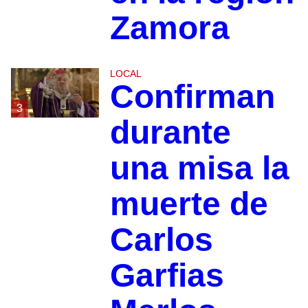
Zamora
LOCAL
Confirman
3
durante
una misa la
muerte de
Carlos
Garfias