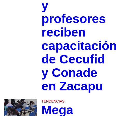
y
profesores
reciben
capacitació
de Cecufid
y Conade
en Zacapu
TENDENCIAS
Mega