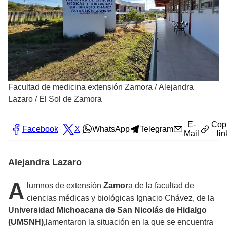
Facultad de medicina extensión Zamora
/
Alejandra
Lazaro / El Sol de Zamora
E-
Cop
Facebook
X
WhatsApp
Telegram
Mail
lin
Alejandra Lazaro
A
lumnos de extensión
Zamor
a de la facultad de
ciencias médicas y biológicas Ignacio Chávez, de la
Universidad Michoacana de San Nicolás de Hidalgo
(UMSNH),
lamentaron la situación en la que se encuentra