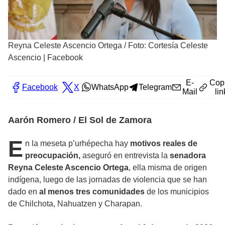
Reyna Celeste Ascencio Ortega
/
Foto: Cortesía Celeste
Ascencio | Facebook
E-
Cop
Facebook
X
WhatsApp
Telegram
Mail
lin
Aarón Romero / El Sol de Zamora
E
n la meseta p’urhépecha hay
motivos reales de
preocupación,
aseguró en entrevista la
senadora
Reyna Celeste Ascencio Ortega
, ella misma de origen
indígena, luego de las jornadas de violencia que se han
dado en
al menos tres comunidades
de los municipios
de Chilchota, Nahuatzen y Charapan.