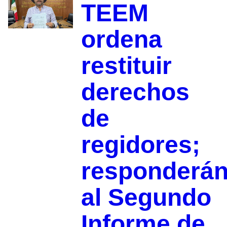
TEEM
ordena
restituir
derechos
de
regidores;
responderá
al Segundo
Informe de