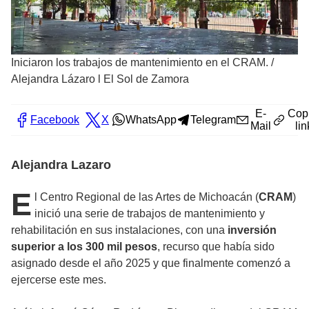
Iniciaron los trabajos de mantenimiento en el CRAM.
/
Alejandra Lázaro l El Sol de Zamora
E-
Cop
Facebook
X
WhatsApp
Telegram
Mail
lin
Alejandra Lazaro
E
l Centro Regional de las Artes de Michoacán (
CRAM
)
inició una serie de trabajos de mantenimiento y
rehabilitación en sus instalaciones, con una
inversión
superior a los 300 mil pesos
, recurso que había sido
asignado desde el año 2025 y que finalmente comenzó a
ejercerse este mes.