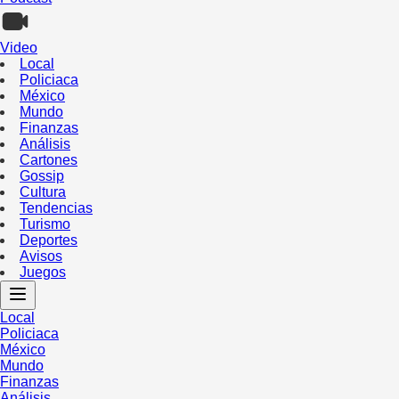
Video
Local
Policiaca
México
Mundo
Finanzas
Análisis
Cartones
Gossip
Cultura
Tendencias
Turismo
Deportes
Avisos
Juegos
Local
Policiaca
México
Mundo
Finanzas
Análisis