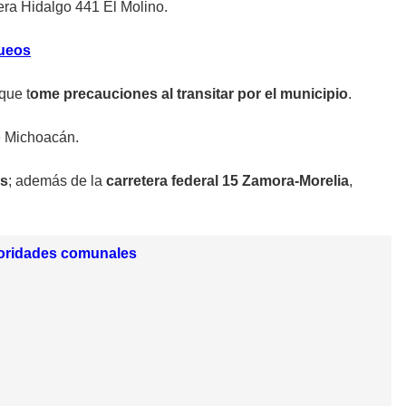
era Hidalgo 441 El Molino.
queos
que t
ome precauciones al transitar por el municipio
.
e Michoacán.
os
; además de la
carretera federal 15 Zamora-Morelia
,
utoridades comunales