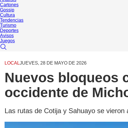
Cartones
Gossip
Cultura
Tendencias
Turismo
Deportes
Avisos
Juegos
LOCAL
JUEVES, 28 DE MAYO DE 2026
Nuevos bloqueos ca
occidente de Mich
Las rutas de Cotija y Sahuayo se vieron 