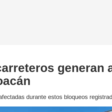
rreteros generan al
oacán
afectadas durante estos bloqueos registra