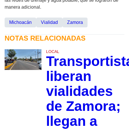
las redes de drenaje y agua potable, que se lograron de
manera adicional.
Michoacán
Vialidad
Zamora
NOTAS RELACIONADAS
LOCAL
Transportist
liberan
vialidades
de Zamora;
llegan a