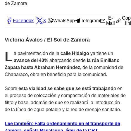
de Zamora
E-
Cop
Facebook
X
WhatsApp
Telegram
Mail
lin
Victoria Ávalos / El Sol de Zamora
L
a pavimentación de la
calle Hidalgo
ya tiene un
avance del 40%
abarcando desde
la rúa Emiliano
Zapata hasta Abraham Hernández,
de la comunidad de
Chaparaco, obra en beneficio para la comunidad.
Sobre
esta vialidad se sabe que se está trabajand
o en
el proceso de colocación y compactación de materiales de
filtro y base, además de que se realizará la introducción
de la línea de agua potable y la red de drenaje sanitario.
Lee también: Falta ordenamiento en el transporte de
Zamora, señala Pasalagua, líder de la CRT