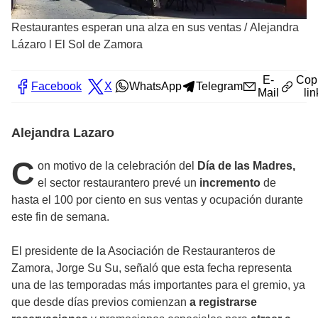
Restaurantes esperan una alza en sus ventas
/
Alejandra
Lázaro l El Sol de Zamora
E-
Cop
Facebook
X
WhatsApp
Telegram
Mail
lin
Alejandra Lazaro
C
on motivo de la celebración del
Día de las Madres,
el sector restaurantero prevé un
incremento
de
hasta el 100 por ciento en sus ventas y ocupación durante
este fin de semana.
El presidente de la Asociación de Restauranteros de
Zamora, Jorge Su Su, señaló que esta fecha representa
una de las temporadas más importantes para el gremio, ya
que desde días previos comienzan
a registrarse