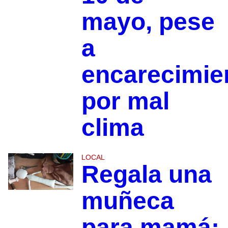
mayo, pese
a
encarecimie
por mal
clima
LOCAL
Regala una
muñeca
para mamá;